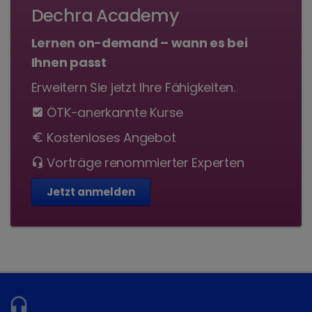
Dechra Academy
Lernen on-demand – wann es bei
Ihnen passt
Erweitern Sie jetzt Ihre Fähigkeiten.
ÖTK-anerkannte Kurse
check_box
Kostenloses Angebot
euro
Vorträge renommierter Experten
headset_mic
Jetzt anmelden