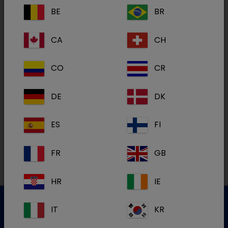
BE
BR
CA
CH
Katze
CO
CR
Rind
DE
DK
Geflügel
ES
FI
FR
GB
HR
IE
IT
KR