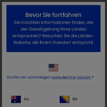
lock_outline
search
menu
Bevor Sie fortfahren
Sie befinden sich hier:
Home
Produkte
Sie möchten Informationen finden, die
der Gesetzgebung Ihres Landes
Produkte
entsprechen? Besuchen Sie die Länder-
Website, die Ihrem Standort entspricht.
Hund
Pferd
Dürfen wir vorschlagen
www.dechra-us.com
?
Schwein
AU
BA
Kleine Heimtiere & Exoten