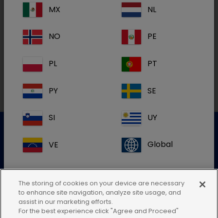
MX
NL
Lytafit
NO
PE
PL
PT
PY
SE
SI
UY
VE
Global
Kundenservice für Tierarztpraxen
Kontaktieren Sie unseren Kundenservice.
The storing of cookies on your device are necessary
to enhance site navigation, analyze site usage, and
Zum Kontaktformular
assist in our marketing efforts.
Wenn Sie den Standort Ihres Landes
Tel.: 05572 / 40242-55
For the best experience click "Agree and Proceed"