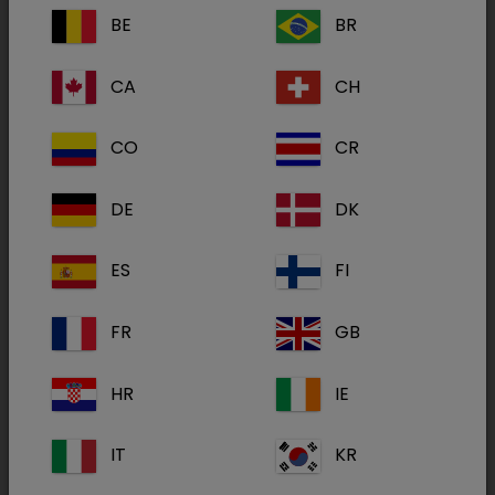
Fachgebiete
BE
BR
Alle
CA
CH
Kälbergesundheit
(1)
Ernährung & Stoffwechsel
(1)
CO
CR
DE
DK
Lytafit
ES
FI
FR
GB
HR
IE
IT
KR