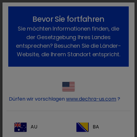
lock_outline
search
menu
Bevor Sie fortfahren
Sie befinden sich hier:
Home
Produkte
Schwein
Futtermittel
Sie möchten Informationen finden, die
der Gesetzgebung Ihres Landes
Futtermittel
entsprechen? Besuchen Sie die Länder-
(1 Produkt)
Website, die Ihrem Standort entspricht.
Produkte filtern
Alles zurücksetzen
clear
Artikelklasse / Futtermittel
clear
Dürfen wir vorschlagen
www.dechra-us.com
?
Artikelklasse
Alle
Futtermittel
(1)
AU
BA