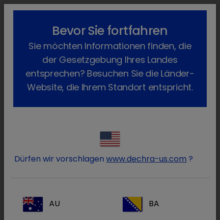
lock_outline
search
menu
Bevor Sie fortfahren
Sie befinden sich hier:
Home
Fachgebiete
Kleintiere
Sie möchten Informationen finden, die
Hormone
der Gesetzgebung Ihres Landes
Schilddrüsenüberfunktion
entsprechen? Besuchen Sie die Länder-
(Hyperthyreose)
Website, die Ihrem Standort entspricht.
Die Schilddrüse bildet die für den
Körperstoffwechsel wichtigen
Schilddrüsenhormone Thyroxin (T4)
und zum
kleinen Teil
Trijodthyronin (T3)
. Produziert die
Dürfen wir vorschlagen
www.dechra-us.com
?
Schilddrüse der Katze zu viel dieser Hormone, ist
die Stoffwechselrate dramatisch erhöht. Das
Krankheitsbild wir als Schilddrüsenüberfunktion
AU
BA
oder Hyperthyreose bezeichnet.