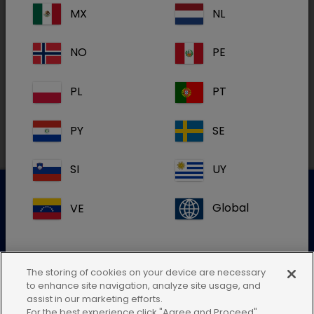
MX
NL
NO
PE
Produkte
PL
PT
PY
SE
SI
UY
VE
Global
Kundenservice für Tierarztpraxen
Kontaktieren Sie unseren Kundenservice.
The storing of cookies on your device are necessary
to enhance site navigation, analyze site usage, and
Zum Kontaktformular
Wenn Sie den Standort Ihres Landes
assist in our marketing efforts.
Tel.: 05572 / 40242-55
For the best experience click "Agree and Proceed"