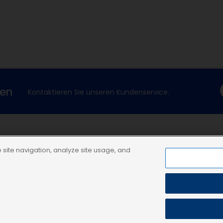
xen
Kontaktieren Sie unseren Kundenservice.
Dechra Corporate Site
site navigation, analyze site usage, and
Dechra Pharmaceuticals PLC
-Richtlinie
AGB
Impressum