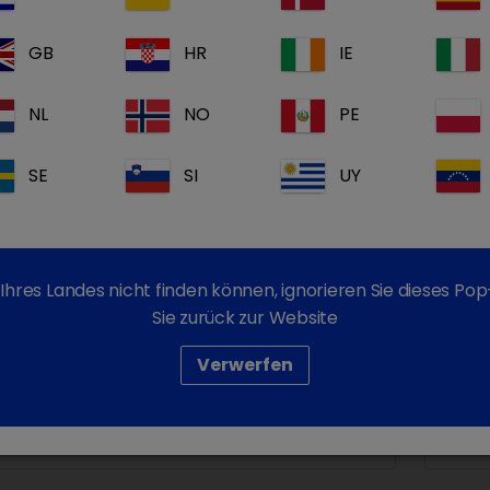
odukte)
GB
HR
IE
cid Novo
Lytafi
NL
NO
PE
SE
SI
UY
Ihres Landes nicht finden können, ignorieren Sie dieses P
Sie zurück zur Website
Verwerfen
Floracid Novo