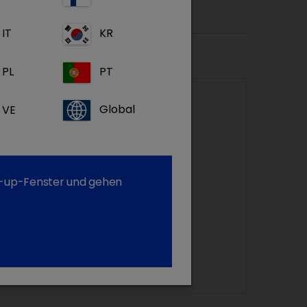
IT
KR
t
PL
PT
VE
Global
op-up-Fenster und gehen
Lytafit