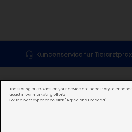
Kundenservice für Tierarztpra
Folgen Sie uns
The storing of cookies on your device are necessary to enhance 
assist in our marketing efforts.
For the best experience click "Agree and Proceed"
Datenschutzerklärung
Nutzungsbedingungen
Cookie