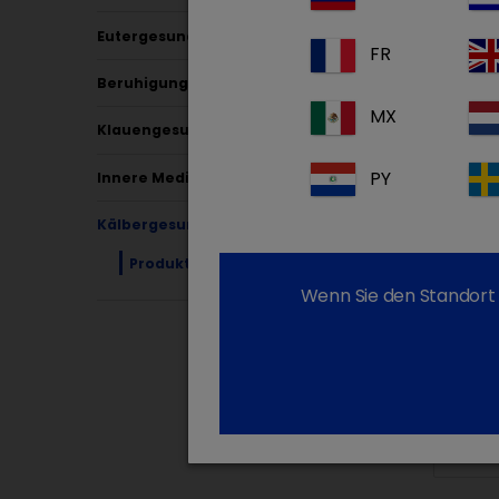
(2 Pr
Eutergesundheit
FR
Beruhigung & Schmerz
Flora
MX
Klauengesundheit
PY
Innere Medizin
Kälbergesundheit
Produkte
Wenn Sie den Standort 