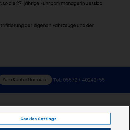
“, so die 27-jährige Fuhrparkmanagerin Jessica
trifizierung der eigenen Fahrzeuge und der
Zum Kontaktformular
Tel.: 05572 / 40242-55
Cookies Settings