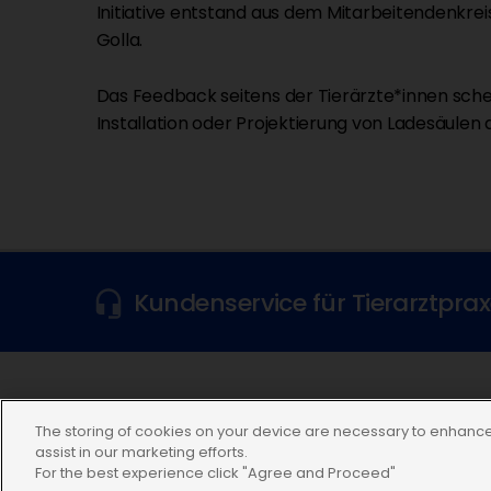
Initiative entstand aus dem Mitarbeitendenkrei
Golla.
Das Feedback seitens der Tierärzte*innen schei
Installation oder Projektierung von Ladesäulen
Kundenservice für Tierarztpra
Folgen Sie uns
The storing of cookies on your device are necessary to enhance 
assist in our marketing efforts.
For the best experience click "Agree and Proceed"