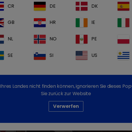
CR
DE
DK
GB
HR
IE
NL
NO
PE
SE
SI
US
Ihres Landes nicht finden können, ignorieren Sie dieses P
Sie zurück zur Website
Verwerfen