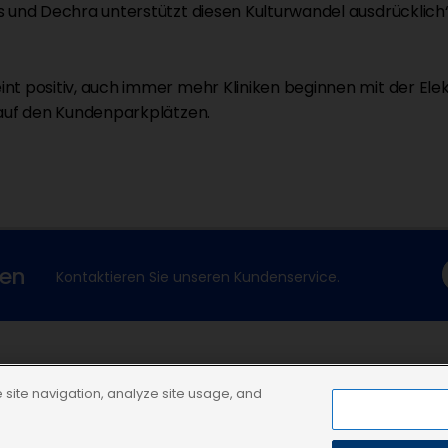
s und Dechra unterstützt diesen Kulturwandel ausdrücklich
nt positiv, auch immer mehr Kliniken beginnen mit der Elek
 auf den Kundenparkplätzen.
xen
Kontaktieren Sie unseren Kundenservice.
Dechra Corporate Site
site navigation, analyze site usage, and
Dechra Pharmaceuticals PLC