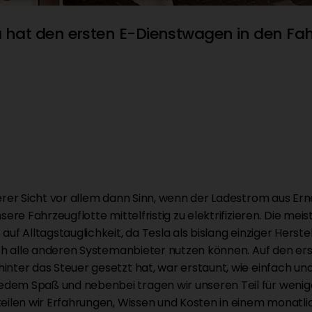
 hat den ersten E-Dienstwagen in den F
serer Sicht vor allem dann Sinn, wenn der Ladestrom aus Er
nsere Fahrzeugflotte mittelfristig zu elektrifizieren. Die m
auf Alltagstauglichkeit, da Tesla als bislang einziger Hers
auch alle anderen Systemanbieter nutzen können. Auf den ers
inter das Steuer gesetzt hat, war erstaunt, wie einfach un
dem Spaß und nebenbei tragen wir unseren Teil für wenige
 teilen wir Erfahrungen, Wissen und Kosten in einem monat