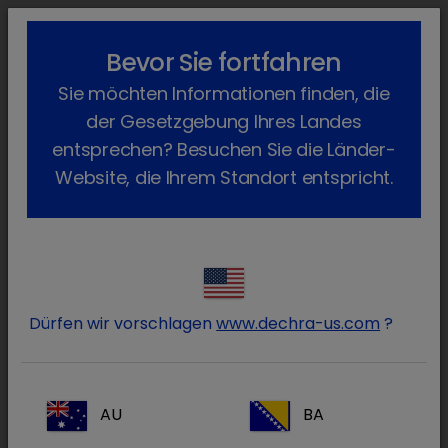
lock_outline
search
menu
Bevor Sie fortfahren
Sie befinden sich hier:
Home
News
Dechra News
2021
May
Sie möchten Informationen finden, die
Nachhaltigkeitsziele
der Gesetzgebung Ihres Landes
Dechra setzt Nachhaltigkeitsziele
entsprechen? Besuchen Sie die Länder-
konsequent um
Website, die Ihrem Standort entspricht.
Montag, 10. Mai 2021
Das Unternehmen geht mit seinen
Nachhaltigkeitszielen weiter konsequent
voraus.
Dürfen wir vorschlagen
www.dechra-us.com
?
Bei Publikationen setzt Dechra vor allem auf
digitale Medien. Dort, wo sich Drucke noch nicht
AU
BA
ganz vermeiden lassen, ist auf
100%