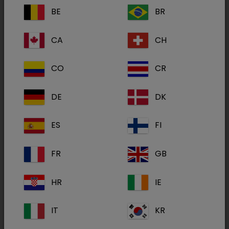
Recyclingpapier
umgestellt worden.
BE
BR
CA
CH
„In der höchsten
CO
CR
Stufe nutzen wir
Papiere mit dem
DE
DK
Siegel Blauer
Engel und
ES
FI
veganen
Druckfarben“, so
FR
GB
Markus Unmuth, der bei Dechra seit 20 Jahren
HR
IE
für Drucksachen wie tierärztliche
Fachpublikationen verantwortlich ist. „Wir sind
IT
KR
uns bewusst, dass nicht alle Label das Optimum
darstellen. Fakt ist, wir werden grüner,