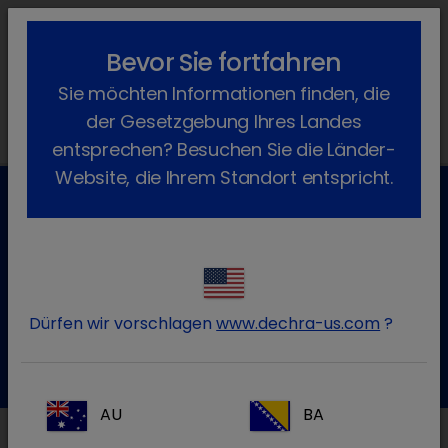
lock_outline
search
menu
Bevor Sie fortfahren
Sie befinden sich hier:
Home
News
Dechra News
2022
Sie möchten Informationen finden, die
November
der Gesetzgebung Ihres Landes
entsprechen? Besuchen Sie die Länder-
Website, die Ihrem Standort entspricht.
Kundenservice für Tierarztpraxen
Kontaktieren Sie unseren Kundenservice.
Dürfen wir vorschlagen
www.dechra-us.com
?
Zum Kontaktformular
Tel.: 05572 / 40242-55
AU
BA