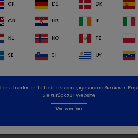
CR
DE
DK
Congress in Berlin + digital 2022
GB
HR
IE
NL
NO
PE
SE
SI
UY
Ihres Landes nicht finden können, ignorieren Sie dieses P
Sie zurück zur Website
Verwerfen