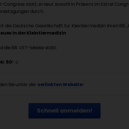
et-Congress statt, erneut sowohl in Präsenz im Estrel Cong
hrestagungen durch.
die Deutsche Gesellschaft für Kleintiermedizin ihren 68.
ues in der Kleintiermedizin
d die 68. VET-Messe statt.
r. 50
! ☺
en Sie unter der
verlinkten Website
!
Schnell anmelden!