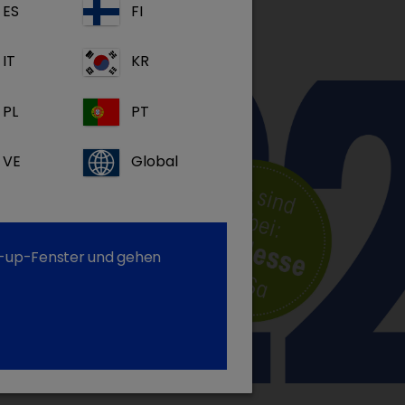
ES
FI
IT
KR
PL
PT
VE
Global
op-up-Fenster und gehen