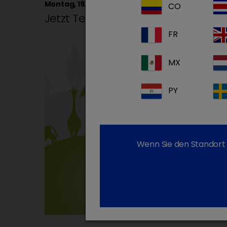
Montag, 19. September 2022
CO
Jetzt Termin vormerken – DVG-Vet-
FR
MX
PY
Wenn Sie den Standort 