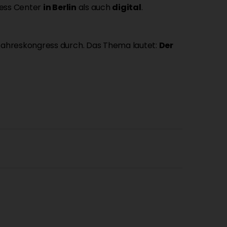
ress Center
in Berlin
als auch
digital
.
 Jahreskongress durch. Das Thema lautet:
Der