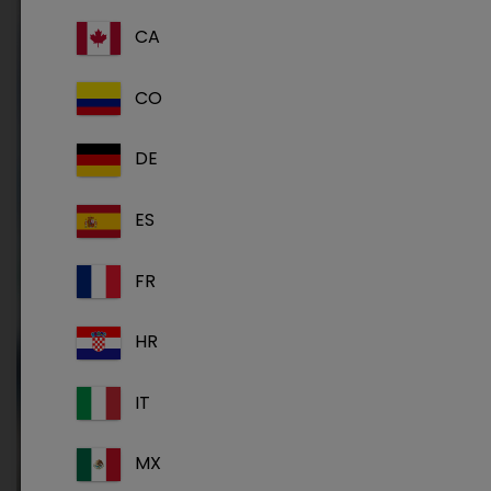
CA
CO
DE
ES
FR
HR
IT
MX