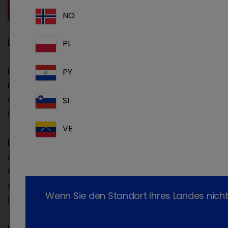
NO
Liebe Fachbesucherin, lieber Fachbesucher,
PL
Begleitend zur Fachmesse wird in diesem Jahr
PY
neben der 36. VÖK Jahrestagung sowie der 3.
ÖGT Klauentiertagung, die VÖP Herbsttagung
SI
im Messezentrum Salzburg stattfinden.
VE
Durch die Kombination der drei Tagungen sowie
der führenden Plattform für Veterinärmedizin in
Österreich und dem angrenzenden Bayern ist
es die ideale Veranstaltung für alle
Wenn Sie den Standort Ihres Landes nicht
interessierten Tierärztinnen und Tierärzte,
Tierarzthelferinnen und -helfer sowie