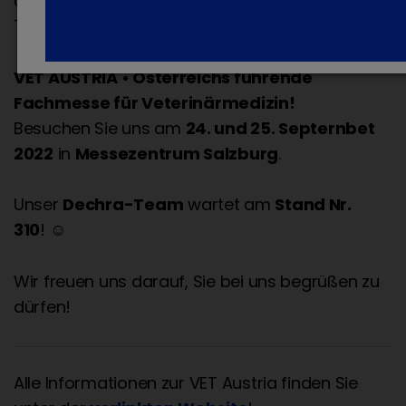
Unternehmen aus den Bereichen aller
Tiersparten:
VET AUSTRIA • Österreichs führende
Fachmesse für Veterinärmedizin!
Besuchen Sie uns am
24. und 25. Septernbet
2022
in
Messezentrum Salzburg
.
Unser
Dechra-Team
wartet am
Stand Nr.
310
! ☺
Wir freuen uns darauf, Sie bei uns begrüßen zu
dürfen!
Alle Informationen zur VET Austria finden Sie