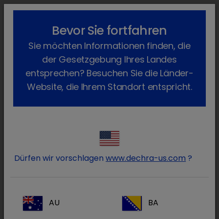
lock_outline
search
menu
Bevor Sie fortfahren
Sie befinden sich hier:
Home
News
Dechra News
2023
Sie möchten Informationen finden, die
October
Dechra Schweiz
der Gesetzgebung Ihres Landes
Ihr neuer vet.-med. Partner: Dechra
entsprechen? Besuchen Sie die Länder-
Veterinary Products Suisse GmbH
Website, die Ihrem Standort entspricht.
Donnerstag, 28. September 2023
Dechra als global agierendes
Unternehmen für Tierarzneimittel und
Produkte für die Tiergesundheit, begrüßt im
Dürfen wir vorschlagen
www.dechra-us.com
?
Oktober 2023 nun auch die Schweiz in der
Dechra-Familie.
AU
BA