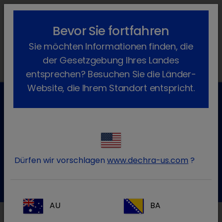
lock_outline
search
menu
Bevor Sie fortfahren
Sie befinden sich hier:
Home
News
Dechra News
2024
Sie möchten Informationen finden, die
January
der Gesetzgebung Ihres Landes
entsprechen? Besuchen Sie die Länder-
Website, die Ihrem Standort entspricht.
Kundenservice für Tierarztpraxen
Kontaktieren Sie unseren Kundenservice.
Dürfen wir vorschlagen
www.dechra-us.com
?
Zum Kontaktformular
Tel.: 05572 / 40242-55
AU
BA