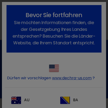
lock_outline
search
menu
Bevor Sie fortfahren
Sie befinden sich hier:
Home
News
Dechra News
2024
Sie möchten Informationen finden, die
July
der Gesetzgebung Ihres Landes
entsprechen? Besuchen Sie die Länder-
Website, die Ihrem Standort entspricht.
Kundenservice für Tierarztpraxen
Kontaktieren Sie unseren Kundenservice.
Dürfen wir vorschlagen
www.dechra-us.com
?
Zum Kontaktformular
Tel.: 05572 / 40242-55
AU
BA