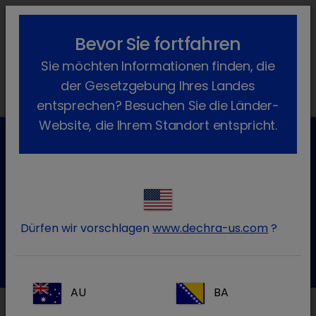
lock_outline
search
menu
Bevor Sie fortfahren
Sie befinden sich hier:
Home
News
Dechra News
2024
Sie möchten Informationen finden, die
November
der Gesetzgebung Ihres Landes
entsprechen? Besuchen Sie die Länder-
Website, die Ihrem Standort entspricht.
Kundenservice für Tierarztpraxen
Kontaktieren Sie unseren Kundenservice.
Dürfen wir vorschlagen
www.dechra-us.com
?
Zum Kontaktformular
Tel.: 05572 / 40242-55
AU
BA