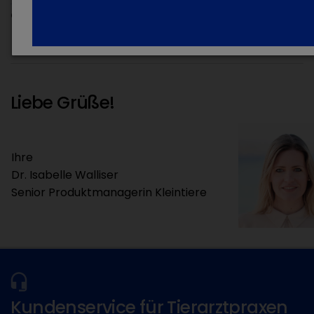
allen Geräten und in 18 Sprachen verfügbar
.
Liebe Grüße!
Ihre
Dr. Isabelle Walliser
Senior Produktmanagerin Kleintiere
Kundenservice für Tierarztpraxen