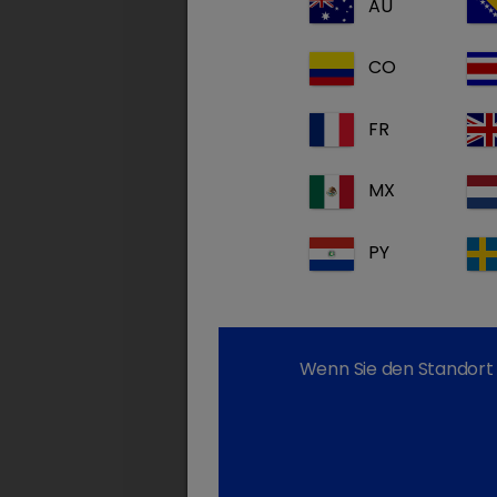
AU
CO
FR
MX
PY
Wenn Sie den Standort 