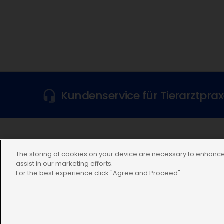
Kundenservice für Tierarztpra
Folgen Sie uns
The storing of cookies on your device are necessary to enhance 
assist in our marketing efforts.
For the best experience click "Agree and Proceed"
Datenschutzerklärung
Nutzungsbedingungen
Cookie