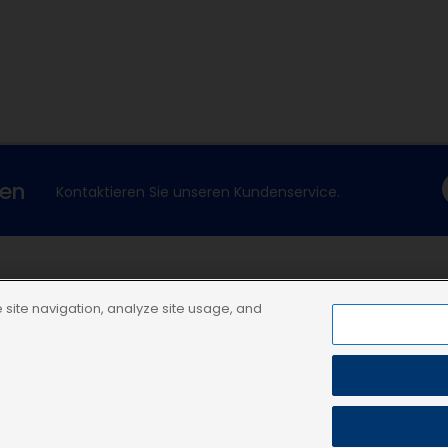
xen
Kontaktieren Sie unseren Kundenservice.
Dechra Corporate Site
site navigation, analyze site usage, and
Dechra Pharmaceuticals PLC
-Richtlinie
AGB
Impressum