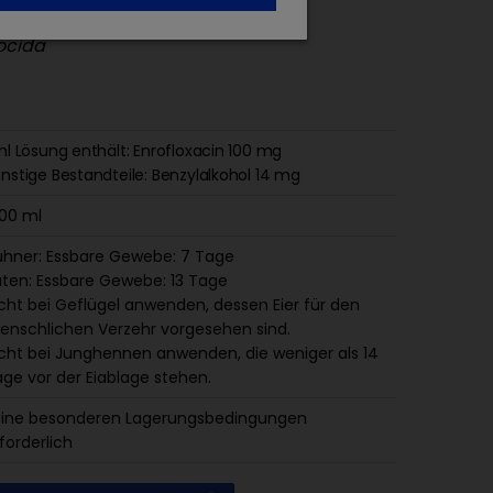
oviae
ocida
ml Lösung enthält: Enrofloxacin 100 mg
nstige Bestandteile: Benzylalkohol 14 mg
00 ml
hner: Essbare Gewebe: 7 Tage
ten: Essbare Gewebe: 13 Tage
cht bei Geflügel anwenden, dessen Eier für den
nschlichen Verzehr vorgesehen sind.
cht bei Junghennen anwenden, die weniger als 14
ge vor der Eiablage stehen.
eine besonderen Lagerungsbedingungen
forderlich