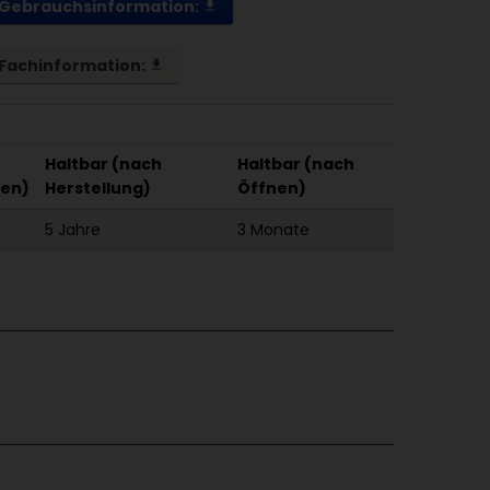
Gebrauchsinformation:
get_app
Fachinformation:
get_app
Haltbar (nach
Haltbar (nach
en)
Herstellung)
Öffnen)
5 Jahre
​3 Monate