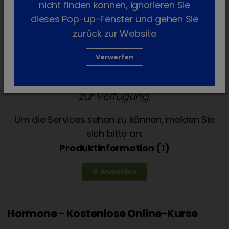
nicht finden können, ignorieren Sie
dieses Pop-up-Fenster und gehen Sie
zurück zur Website
Verwerfen
Services für die Tierarztpraxis stehen
ausschließlich Tierärztinnen und Tierärzten
zur Verfügung.
Um die Services sehen zu können, melden Sie
sich bitte an:
Produktinformation (1)
Anmelden
lock_outline
Hormone - Kostenlose Online-Kurse