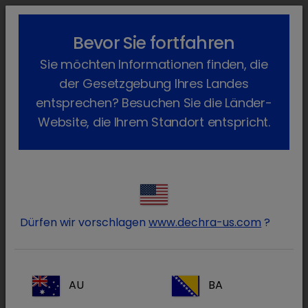
lock_outline
search
menu
Bevor Sie fortfahren
Sie befinden sich hier:
Home
Produkte
Hund
Arzneimittel
Sie möchten Informationen finden, die
Myodine
Zurück
der Gesetzgebung Ihres Landes
Myodine
entsprechen? Besuchen Sie die Länder-
Website, die Ihrem Standort entspricht.
Dürfen wir vorschlagen
www.dechra-us.com
?
AU
BA