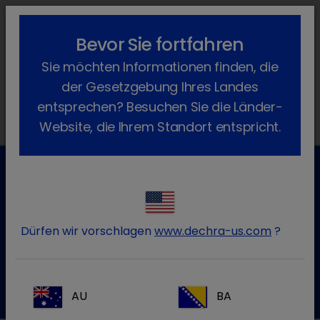
lock_outline
search
menu
Bevor Sie fortfahren
Sie befinden sich hier:
Home
Produkte
Hund
Tierpflege
Sie möchten Informationen finden, die
Malacetic
der Gesetzgebung Ihres Landes
entsprechen? Besuchen Sie die Länder-
Website, die Ihrem Standort entspricht.
Kundenservice für Tierarztpraxen
Kontaktieren Sie unseren Kundenservice.
Dürfen wir vorschlagen
www.dechra-us.com
?
Zum Kontaktformular
Tel.: 05572 / 40242-55
AU
BA