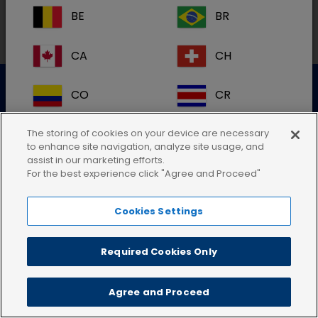
BE
BR
CA
CH
Datenschutzerklärung
Nutzungsbedingungen
CO
CR
Cookie-Richtlinie
AGB
Impressum
DE
DK
The storing of cookies on your device are necessary
to enhance site navigation, analyze site usage, and
assist in our marketing efforts.
ES
FI
For the best experience click "Agree and Proceed"
Cookies Settings
FR
GB
HR
IE
Required Cookies Only
IT
KR
Agree and Proceed