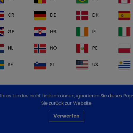
CR
DE
DK
keyboard_arrow_right
GB
HR
IE
NL
NO
PE
keyboard_arrow_right
SE
SI
US
Feuchte Reinigungstüc
Ihres Landes nicht finden können, ignorieren Sie dieses P
mikrobiell bedingten
Sie zurück zur Website
mit Chlorhexidin
Verwerfen
zur Pflege bei m
allem bakterielle