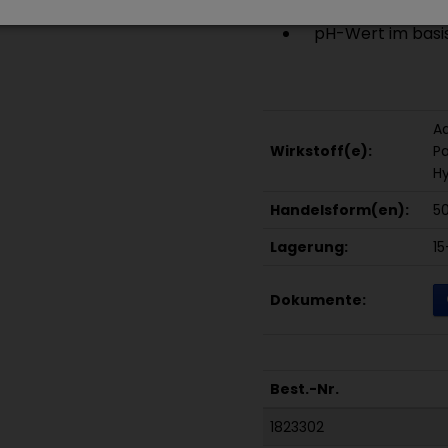
pH-Wert im basi
Aq
Wirkstoff(e):
Pa
Hy
Handelsform(en):
50
Lagerung:
1
Dokumente:
Best.-Nr.
1823302