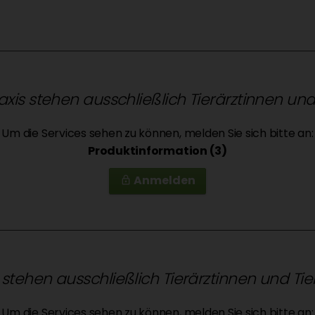
raxis stehen ausschließlich Tierärztinnen un
Um die Services sehen zu können, melden Sie sich bitte an:
Produktinformation (3)
Anmelden
lock_outline
r stehen ausschließlich Tierärztinnen und Ti
Um die Services sehen zu können, melden Sie sich bitte an: