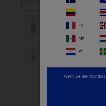
CO
TrizChlor 4
FR
TrizChlor 4 Shampoo
MX
TrizChlor 4
PY
TrizChlor 4 Spray Conditioner
Wenn Sie den Standort 