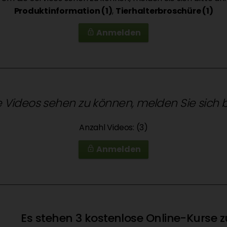
Produktinformation (1)
,
Tierhalterbroschüre (1)
Anmelden
lock_outline
 Videos sehen zu können, melden Sie sich b
Anzahl Videos: (3)
Anmelden
lock_outline
Es stehen 3 kostenlose Online-Kurse 