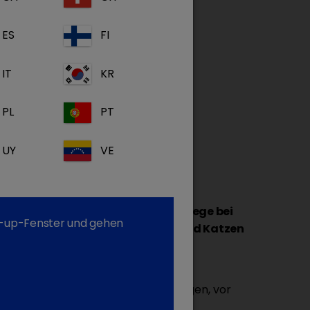
ES
FI
IT
KR
PL
PT
UY
VE
her zur Therapiebegleitenden Pflege bei
op-up-Fenster und gehen
 Hautveränderungen. Für Hunde und Katzen
 und TrizEDTA
ikrobiell bedingten Hautveränderungen, vor
r Art