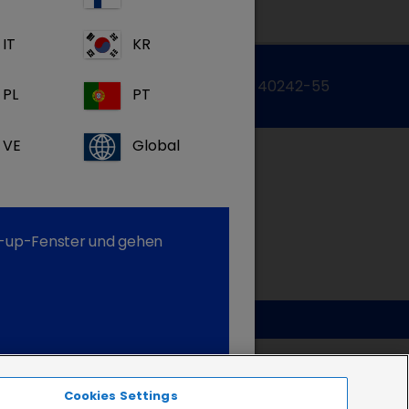
IT
KR
Zum Kontaktformular
Tel.: 05572 / 40242-55
PL
PT
VE
Global
op-up-Fenster und gehen
Cookies Settings