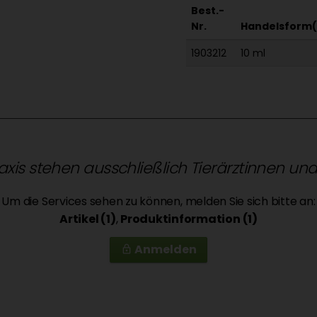
Best.-
Nr.
Handelsform(
1903212
10 ml
raxis stehen ausschließlich Tierärztinnen un
Um die Services sehen zu können, melden Sie sich bitte an:
Artikel (1)
,
Produktinformation (1)
Anmelden
lock_outline