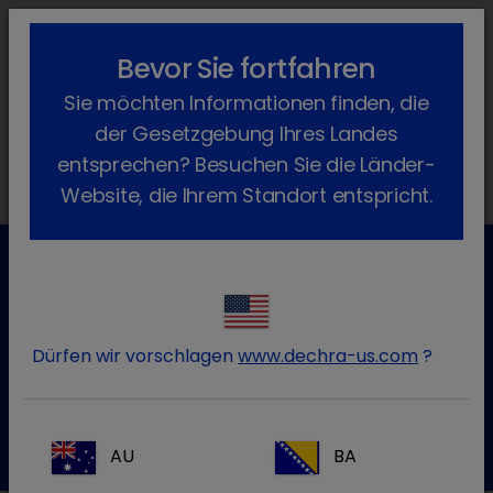
lock_outline
search
menu
Bevor Sie fortfahren
Sie befinden sich hier:
Home
Produkte
Katze
Futtermittel
Sie möchten Informationen finden, die
Felimalt
der Gesetzgebung Ihres Landes
entsprechen? Besuchen Sie die Länder-
Website, die Ihrem Standort entspricht.
Kundenservice für Tierarztpraxen
Kontaktieren Sie unseren Kundenservice.
Dürfen wir vorschlagen
www.dechra-us.com
?
Zum Kontaktformular
Tel.: 05572 / 40242-55
AU
BA