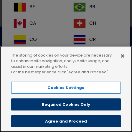
BE
BR
CA
CH
Datenschutzerklärung
Nutzungsbedingungen
CO
CR
Cookie-Richtlinie
AGB
Impressum
DE
DK
The storing of cookies on your device are necessary
to enhance site navigation, analyze site usage, and
assist in our marketing efforts.
ES
FI
For the best experience click "Agree and Proceed"
Cookies Settings
FR
GB
HR
IE
Required Cookies Only
IT
KR
Agree and Proceed