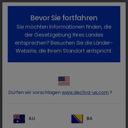
lock_outline
search
menu
Bevor Sie fortfahren
Sie befinden sich hier:
Home
Produkte
Katze
Futtermittel
Sie möchten Informationen finden, die
Kalium-Glukonat
Zurück
der Gesetzgebung Ihres Landes
Kalium-Glukonat Albrecht
entsprechen? Besuchen Sie die Länder-
Website, die Ihrem Standort entspricht.
Dürfen wir vorschlagen
www.dechra-us.com
?
AU
BA