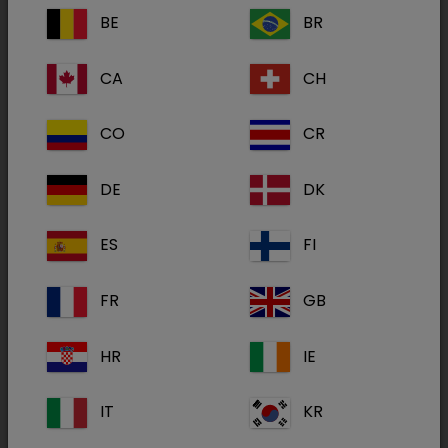
BE
BR
Kaliumreiches Ergänzungsfuttermittel für
CA
CH
Katzen und Hunde
CO
CR
Zum Ausgleich ernährungsbedingter
Mangelzustände sowie in Zeiten erhöhten
DE
DK
Bedarfs.
ES
FI
Mineralstoffe (50 % Kalium-
FR
GB
Gluconat), Weizen, Mais,
Geflügelfleisch, Griebenmehl,
Geflügelfett, Geflügelleber
HR
IE
Wirkstoff(e):
(hydrolisiert), Dicalciumphosphat,
Rübenschnitzel, Natriumchlorid. 1
IT
KR
leicht gehäufter Messlöffel = 1 g
Pulver = 468 mg Kalium-Glukonat =