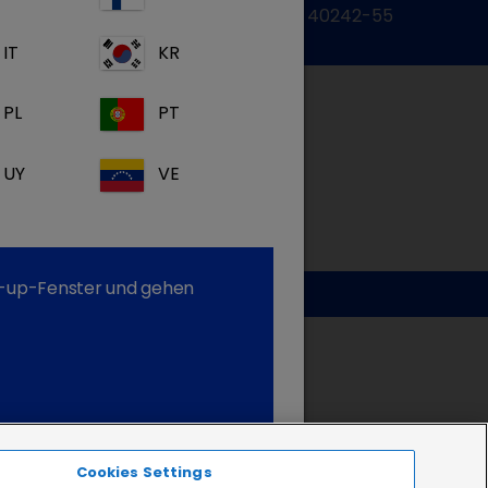
Zum Kontaktformular
Tel.: 05572 / 40242-55
IT
KR
PL
PT
UY
VE
op-up-Fenster und gehen
Cookies Settings