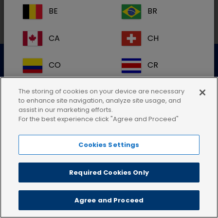
BE
BR
CA
CH
Datenschutzerklärung
Nutzungsbedingungen
CO
CR
Cookie-Richtlinie
AGB
Impressum
DE
DK
The storing of cookies on your device are necessary
to enhance site navigation, analyze site usage, and
assist in our marketing efforts.
ES
FI
For the best experience click "Agree and Proceed"
Cookies Settings
FR
GB
HR
IE
Required Cookies Only
IT
KR
Agree and Proceed