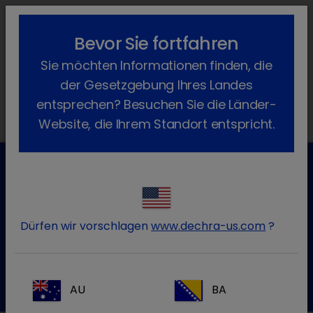
lock_outline
search
menu
Bevor Sie fortfahren
Sie befinden sich hier:
Home
Produkte
Kleine Heimtiere & Exoten
Sie möchten Informationen finden, die
Arzneimittel
Simeticon
der Gesetzgebung Ihres Landes
entsprechen? Besuchen Sie die Länder-
Website, die Ihrem Standort entspricht.
Kundenservice für Tierarztpraxen
Kontaktieren Sie unseren Kundenservice.
Dürfen wir vorschlagen
www.dechra-us.com
?
Zum Kontaktformular
Tel.: 05572 / 40242-55
AU
BA