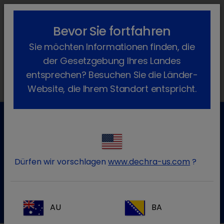
lock_outline
search
menu
Bevor Sie fortfahren
Sie befinden sich hier:
Home
Produkte
Pferd
Arzneimittel
Sie möchten Informationen finden, die
Dormazolam
der Gesetzgebung Ihres Landes
entsprechen? Besuchen Sie die Länder-
Website, die Ihrem Standort entspricht.
Kundenservice für Tierarztpraxen
Kontaktieren Sie unseren Kundenservice.
Dürfen wir vorschlagen
www.dechra-us.com
?
Zum Kontaktformular
Tel.: 05572 / 40242-55
AU
BA