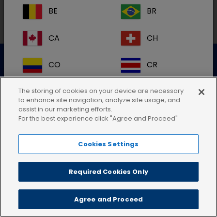
BE
BR
CA
CH
Datenschutzerklärung
Nutzungsbedingungen
CO
CR
Cookie-Richtlinie
AGB
Impressum
DE
DK
The storing of cookies on your device are necessary
to enhance site navigation, analyze site usage, and
assist in our marketing efforts.
ES
FI
For the best experience click "Agree and Proceed"
Cookies Settings
FR
GB
HR
IE
Required Cookies Only
IT
KR
Agree and Proceed