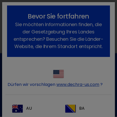
lock_outline
search
menu
Bevor Sie fortfahren
Sie befinden sich hier:
Home
Produkte
Pferd
Arzneimittel
Sie möchten Informationen finden, die
Equishield
der Gesetzgebung Ihres Landes
entsprechen? Besuchen Sie die Länder-
Website, die Ihrem Standort entspricht.
Kundenservice für Tierarztpraxen
Kontaktieren Sie unseren Kundenservice.
Dürfen wir vorschlagen
www.dechra-us.com
?
Zum Kontaktformular
Tel.: 05572 / 40242-55
AU
BA