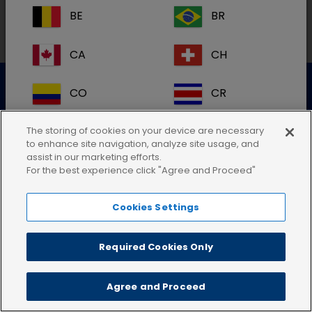
BE
BR
CA
CH
Datenschutzerklärung
Nutzungsbedingungen
CO
CR
Cookie-Richtlinie
AGB
Impressum
DE
DK
The storing of cookies on your device are necessary
to enhance site navigation, analyze site usage, and
assist in our marketing efforts.
ES
FI
For the best experience click "Agree and Proceed"
Cookies Settings
FR
GB
HR
IE
Required Cookies Only
IT
KR
Agree and Proceed