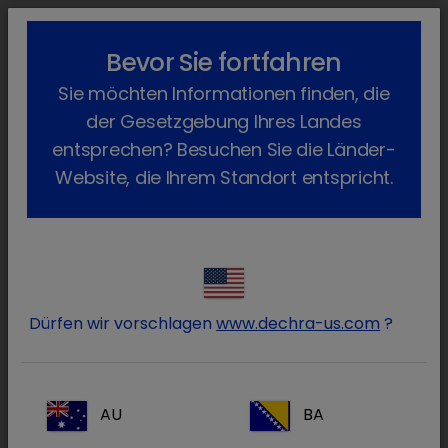
lock_outline
search
menu
Bevor Sie fortfahren
Sie befinden sich hier:
Home
Produkte
Hund
Arzneimittel
Sie möchten Informationen finden, die
Atipam
Zurück
der Gesetzgebung Ihres Landes
Atipam
entsprechen? Besuchen Sie die Länder-
Website, die Ihrem Standort entspricht.
Dürfen wir vorschlagen
www.dechra-us.com
?
AU
BA