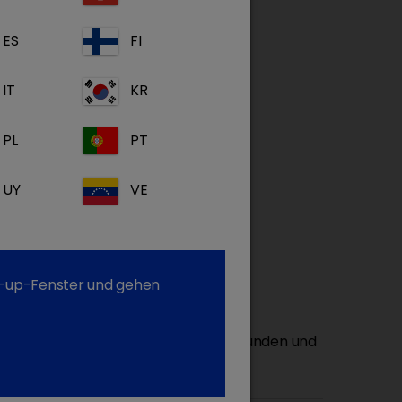
ES
FI
IT
KR
PL
PT
UY
VE
de und Katzen
op-up-Fenster und gehen
er als zusätzliche Behandlung von
nd allergischen Erkrankungen bei Hunden und