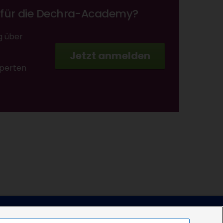
o für die Dechra-Academy?
g über
Jetzt anmelden
xperten
Zum Kontaktformular
Tel.: 05572 / 40242-55