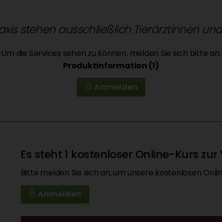
raxis stehen ausschließlich Tierärztinnen un
Um die Services sehen zu können, melden Sie sich bitte an:
Produktinformation (1)
Anmelden
lock_outline
Es steht 1 kostenloser Online-Kurs zu
Bitte melden Sie sich an, um unsere kostenlosen Onli
Anmelden
lock_outline