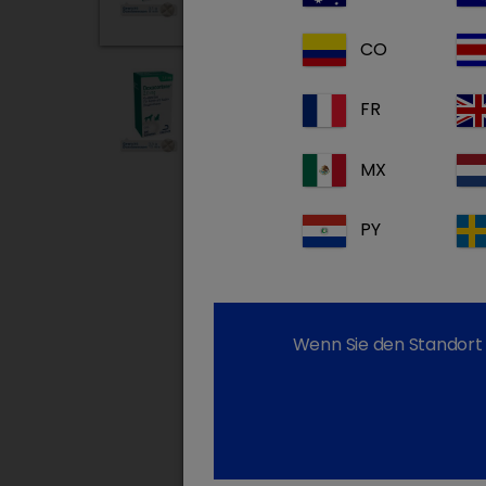
CO
Dexacortone
FR
Dexacortone 2,0 mg
MX
PY
Wenn Sie den Standort 