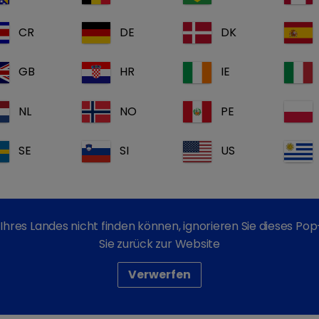
CR
DE
DK
keyboard_arrow_right
GB
HR
IE
NL
NO
PE
SE
SI
US
Kautabletten für Hun
Ihres Landes nicht finden können, ignorieren Sie dieses P
Sie zurück zur Website
Zur symptomatischen od
entzündungsbedingten u
Verwerfen
Katzen.