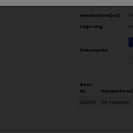
Wirkstoff(e):
1 
Handelsform(en):
10
Lagerung:
bi
Dokumente:
Best.-
Nr.
Handelsform(
1832401
100 Tabletten